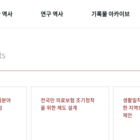
 역사
연구 역사
기록물 아카이브
온 길
정책과 연구
사진 아카이브
 변천사
키워드로 보는 연구 역사
문서 기록물
ts
 기관장
연구자들
행정박물
 사람들
간행물 변천사
영상 기록물
회분야
전국민 의료보험 조기정착
생활밀착
범
을 위한 제도 설계
한 지
제안