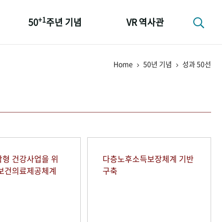
+1
50
주년 기념
VR 역사관
성과 50선
Home
50년 기념
성과 50선
숫자로 보는 50년
+1
50
주년 광장
세계와 함께 한 KIHASA
형 건강사업을 위
다층노후소득보장체계 기반
역보건의료제공체계
구축