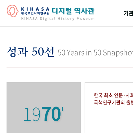
기관
걸어
기관
성과 50선
50 Years in 50 Snapsho
역대
연구원
한국 최초 인문·사
국책연구기관의 출
19
70
'