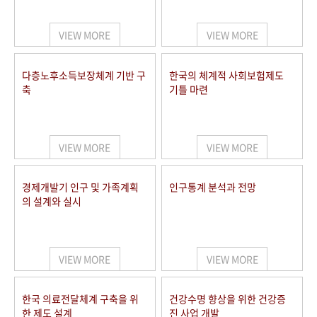
+1
성과 50선
숫자로 보는 50년
50
주년 광장
세계와 함께 한 KIHASA
VIEW MORE
VIEW MORE
VR 역사관
다층노후소득보장체계 기반 구
한국의 체계적 사회보험제도
축
기틀 마련
VIEW MORE
VIEW MORE
경제개발기 인구 및 가족계획
인구통계 분석과 전망
의 설계와 실시
VIEW MORE
VIEW MORE
한국 의료전달체계 구축을 위
건강수명 향상을 위한 건강증
한 제도 설계
진 사업 개발