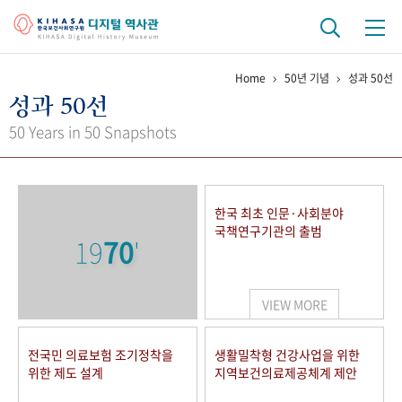
Home
50년 기념
성과 50선
기관 역사
성과 50선
걸어온 길
기관 변천사
역대 기관장
연구원 사람들
50 Years in 50 Snapshots
연구 역사
정책과 연구
키워드로 보는 연구 역사
연구자들
한국 최초 인문·사회분야
간행물 변천사
국책연구기관의 출범
19
70
'
기록물 아카이브
VIEW MORE
사진 아카이브
문서 기록물
행정박물
영상 기록물
전국민 의료보험 조기정착을
생활밀착형 건강사업을 위한
위한 제도 설계
지역보건의료제공체계 제안
+1
50
주년 기념