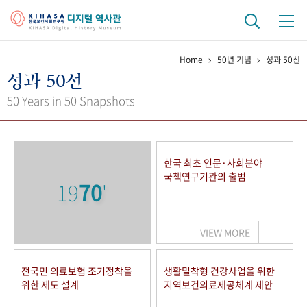
Home
50년 기념
성과 50선
기관 역사
성과 50선
걸어온 길
기관 변천사
역대 기관장
연구원 사람들
50 Years in 50 Snapshots
연구 역사
정책과 연구
키워드로 보는 연구 역사
연구자들
한국 최초 인문·사회분야
간행물 변천사
국책연구기관의 출범
19
70
'
기록물 아카이브
VIEW MORE
사진 아카이브
문서 기록물
행정박물
영상 기록물
전국민 의료보험 조기정착을
생활밀착형 건강사업을 위한
위한 제도 설계
지역보건의료제공체계 제안
+1
50
주년 기념