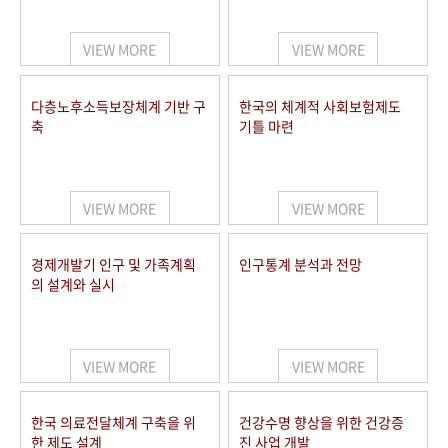
+1
성과 50선
숫자로 보는 50년
50
주년 광장
세계와 함께 한 KIHASA
VIEW MORE
VIEW MORE
VR 역사관
다층노후소득보장체계 기반 구
한국의 체계적 사회보험제도
축
기틀 마련
VIEW MORE
VIEW MORE
경제개발기 인구 및 가족계획
인구통계 분석과 전망
의 설계와 실시
VIEW MORE
VIEW MORE
한국 의료전달체계 구축을 위
건강수명 향상을 위한 건강증
한 제도 설계
진 사업 개발