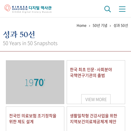
Home
50년 기념
성과 50선
기관 역사
성과 50선
걸어온 길
기관 변천사
역대 기관장
연구원 사람들
50 Years in 50 Snapshots
연구 역사
정책과 연구
키워드로 보는 연구 역사
연구자들
한국 최초 인문·사회분야
간행물 변천사
국책연구기관의 출범
19
70
'
기록물 아카이브
VIEW MORE
사진 아카이브
문서 기록물
행정박물
영상 기록물
전국민 의료보험 조기정착을
생활밀착형 건강사업을 위한
위한 제도 설계
지역보건의료제공체계 제안
+1
50
주년 기념