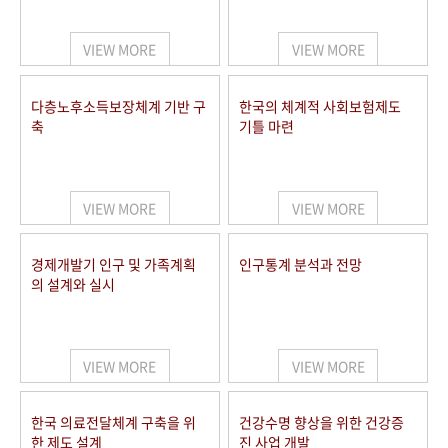
+1
성과 50선
숫자로 보는 50년
50
주년 광장
세계와 함께 한 KIHASA
VIEW MORE
VIEW MORE
VR 역사관
다층노후소득보장체계 기반 구
한국의 체계적 사회보험제도
축
기틀 마련
VIEW MORE
VIEW MORE
경제개발기 인구 및 가족계획
인구통계 분석과 전망
의 설계와 실시
VIEW MORE
VIEW MORE
한국 의료전달체계 구축을 위
건강수명 향상을 위한 건강증
한 제도 설계
진 사업 개발