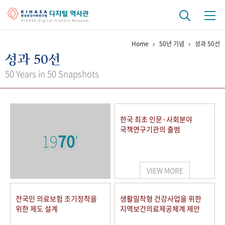
Home
50년 기념
성과 50선
기관 역사
성과 50선
걸어온 길
기관 변천사
역대 기관장
연구원 사람들
50 Years in 50 Snapshots
연구 역사
정책과 연구
키워드로 보는 연구 역사
연구자들
한국 최초 인문·사회분야
간행물 변천사
국책연구기관의 출범
19
70
'
기록물 아카이브
VIEW MORE
사진 아카이브
문서 기록물
행정박물
영상 기록물
전국민 의료보험 조기정착을
생활밀착형 건강사업을 위한
위한 제도 설계
지역보건의료제공체계 제안
+1
50
주년 기념