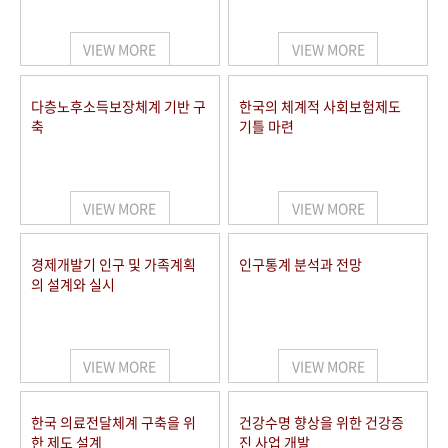
+1
성과 50선
숫자로 보는 50년
50
주년 광장
세계와 함께 한 KIHASA
VIEW MORE
VIEW MORE
VR 역사관
다층노후소득보장체계 기반 구
한국의 체계적 사회보험제도
축
기틀 마련
VIEW MORE
VIEW MORE
경제개발기 인구 및 가족계획
인구통계 분석과 전망
의 설계와 실시
VIEW MORE
VIEW MORE
한국 의료전달체계 구축을 위
건강수명 향상을 위한 건강증
한 제도 설계
진 사업 개발