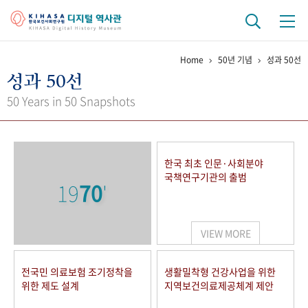
Home
50년 기념
성과 50선
기관 역사
성과 50선
걸어온 길
기관 변천사
역대 기관장
연구원 사람들
50 Years in 50 Snapshots
연구 역사
정책과 연구
키워드로 보는 연구 역사
연구자들
한국 최초 인문·사회분야
간행물 변천사
국책연구기관의 출범
19
70
'
기록물 아카이브
VIEW MORE
사진 아카이브
문서 기록물
행정박물
영상 기록물
전국민 의료보험 조기정착을
생활밀착형 건강사업을 위한
위한 제도 설계
지역보건의료제공체계 제안
+1
50
주년 기념