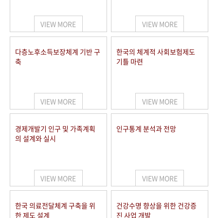
+1
성과 50선
숫자로 보는 50년
50
주년 광장
세계와 함께 한 KIHASA
VIEW MORE
VIEW MORE
VR 역사관
다층노후소득보장체계 기반 구
한국의 체계적 사회보험제도
축
기틀 마련
VIEW MORE
VIEW MORE
경제개발기 인구 및 가족계획
인구통계 분석과 전망
의 설계와 실시
VIEW MORE
VIEW MORE
한국 의료전달체계 구축을 위
건강수명 향상을 위한 건강증
한 제도 설계
진 사업 개발