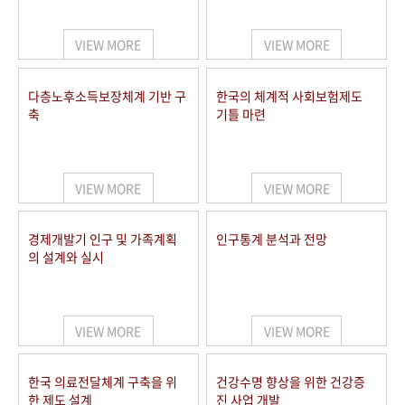
+1
성과 50선
숫자로 보는 50년
50
주년 광장
세계와 함께 한 KIHASA
VIEW MORE
VIEW MORE
VR 역사관
다층노후소득보장체계 기반 구
한국의 체계적 사회보험제도
축
기틀 마련
VIEW MORE
VIEW MORE
경제개발기 인구 및 가족계획
인구통계 분석과 전망
의 설계와 실시
VIEW MORE
VIEW MORE
한국 의료전달체계 구축을 위
건강수명 향상을 위한 건강증
한 제도 설계
진 사업 개발