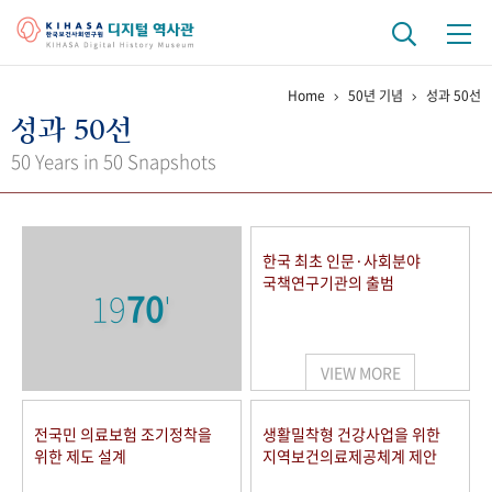
Home
50년 기념
성과 50선
기관 역사
성과 50선
걸어온 길
기관 변천사
역대 기관장
연구원 사람들
50 Years in 50 Snapshots
연구 역사
정책과 연구
키워드로 보는 연구 역사
연구자들
한국 최초 인문·사회분야
간행물 변천사
국책연구기관의 출범
19
70
'
기록물 아카이브
VIEW MORE
사진 아카이브
문서 기록물
행정박물
영상 기록물
전국민 의료보험 조기정착을
생활밀착형 건강사업을 위한
위한 제도 설계
지역보건의료제공체계 제안
+1
50
주년 기념