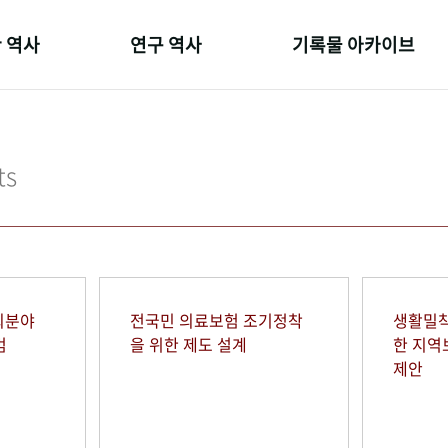
 역사
연구 역사
기록물 아카이브
온 길
정책과 연구
사진 아카이브
 변천사
키워드로 보는 연구 역사
문서 기록물
ts
 기관장
연구자들
행정박물
 사람들
간행물 변천사
영상 기록물
회분야
전국민 의료보험 조기정착
생활밀착
범
을 위한 제도 설계
한 지
제안