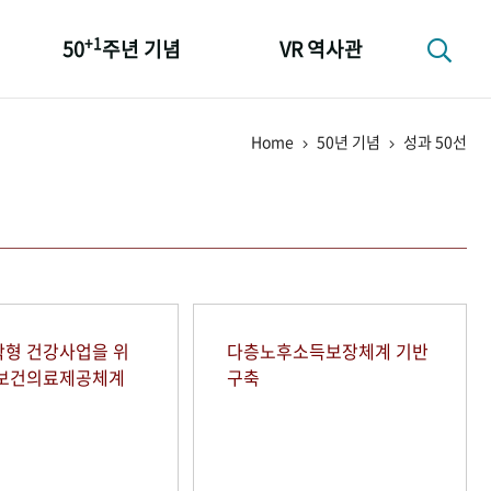
+1
50
주년 기념
VR 역사관
성과 50선
Home
50년 기념
성과 50선
숫자로 보는 50년
+1
50
주년 광장
세계와 함께 한 KIHASA
형 건강사업을 위
다층노후소득보장체계 기반
역보건의료제공체계
구축