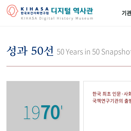
기관
걸어
기관
성과 50선
50 Years in 50 Snapsho
역대
연구원
한국 최초 인문·사
국책연구기관의 출
19
70
'