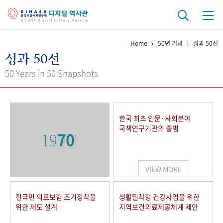
Home
50년 기념
성과 50선
기관 역사
성과 50선
걸어온 길
기관 변천사
역대 기관장
연구원 사람들
50 Years in 50 Snapshots
연구 역사
정책과 연구
키워드로 보는 연구 역사
연구자들
한국 최초 인문·사회분야
간행물 변천사
국책연구기관의 출범
19
70
'
기록물 아카이브
VIEW MORE
사진 아카이브
문서 기록물
행정박물
영상 기록물
전국민 의료보험 조기정착을
생활밀착형 건강사업을 위한
위한 제도 설계
지역보건의료제공체계 제안
+1
50
주년 기념