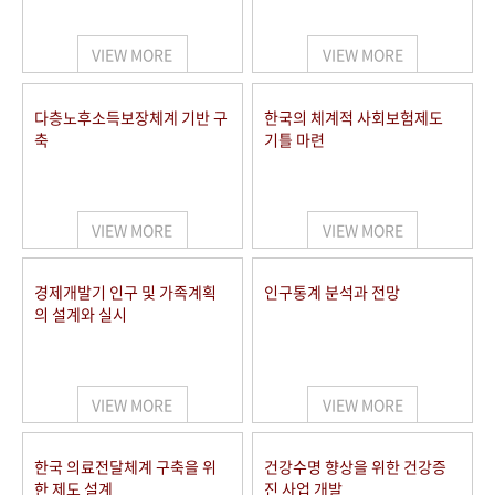
+1
성과 50선
숫자로 보는 50년
50
주년 광장
세계와 함께 한 KIHASA
VIEW MORE
VIEW MORE
VR 역사관
다층노후소득보장체계 기반 구
한국의 체계적 사회보험제도
축
기틀 마련
VIEW MORE
VIEW MORE
경제개발기 인구 및 가족계획
인구통계 분석과 전망
의 설계와 실시
VIEW MORE
VIEW MORE
한국 의료전달체계 구축을 위
건강수명 향상을 위한 건강증
한 제도 설계
진 사업 개발