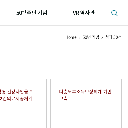
+1
50
주년 기념
VR 역사관
성과 50선
Home
50년 기념
성과 50선
숫자로 보는 50년
+1
50
주년 광장
세계와 함께 한 KIHASA
형 건강사업을 위
다층노후소득보장체계 기반
역보건의료제공체계
구축