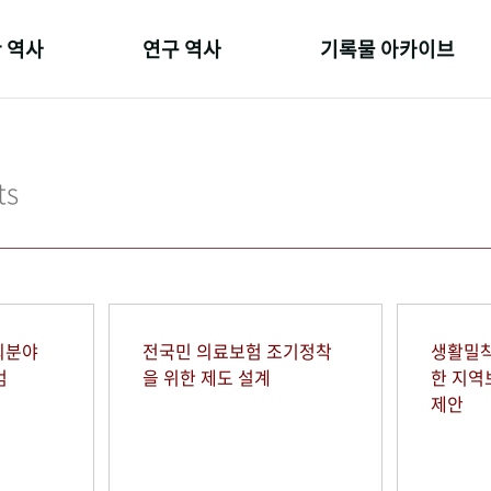
 역사
연구 역사
기록물 아카이브
온 길
정책과 연구
사진 아카이브
 변천사
키워드로 보는 연구 역사
문서 기록물
ts
 기관장
연구자들
행정박물
 사람들
간행물 변천사
영상 기록물
회분야
전국민 의료보험 조기정착
생활밀착
범
을 위한 제도 설계
한 지
제안