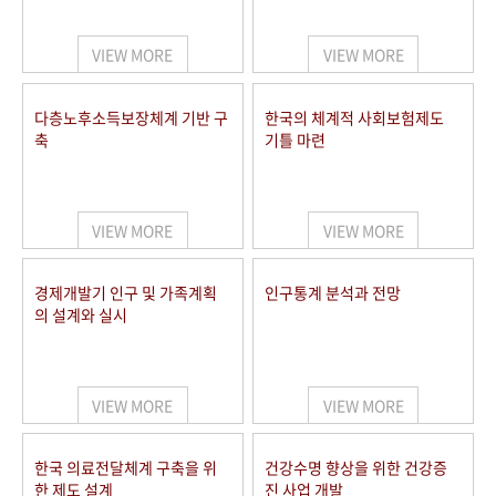
+1
성과 50선
숫자로 보는 50년
50
주년 광장
세계와 함께 한 KIHASA
VIEW MORE
VIEW MORE
VR 역사관
다층노후소득보장체계 기반 구
한국의 체계적 사회보험제도
축
기틀 마련
VIEW MORE
VIEW MORE
경제개발기 인구 및 가족계획
인구통계 분석과 전망
의 설계와 실시
VIEW MORE
VIEW MORE
한국 의료전달체계 구축을 위
건강수명 향상을 위한 건강증
한 제도 설계
진 사업 개발