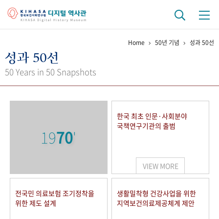
Home
50년 기념
성과 50선
기관 역사
성과 50선
걸어온 길
기관 변천사
역대 기관장
연구원 사람들
50 Years in 50 Snapshots
연구 역사
정책과 연구
키워드로 보는 연구 역사
연구자들
한국 최초 인문·사회분야
간행물 변천사
국책연구기관의 출범
19
70
'
기록물 아카이브
VIEW MORE
사진 아카이브
문서 기록물
행정박물
영상 기록물
전국민 의료보험 조기정착을
생활밀착형 건강사업을 위한
위한 제도 설계
지역보건의료제공체계 제안
+1
50
주년 기념