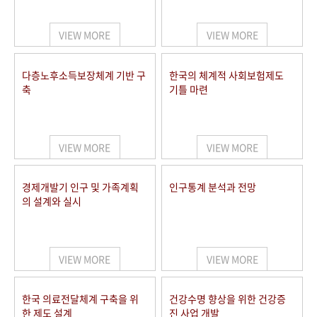
+1
성과 50선
숫자로 보는 50년
50
주년 광장
세계와 함께 한 KIHASA
VIEW MORE
VIEW MORE
VR 역사관
다층노후소득보장체계 기반 구
한국의 체계적 사회보험제도
축
기틀 마련
VIEW MORE
VIEW MORE
경제개발기 인구 및 가족계획
인구통계 분석과 전망
의 설계와 실시
VIEW MORE
VIEW MORE
한국 의료전달체계 구축을 위
건강수명 향상을 위한 건강증
한 제도 설계
진 사업 개발