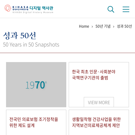
Home
50년 기념
성과 50선
기관 역사
성과 50선
걸어온 길
기관 변천사
역대 기관장
연구원 사람들
50 Years in 50 Snapshots
연구 역사
정책과 연구
키워드로 보는 연구 역사
연구자들
한국 최초 인문·사회분야
간행물 변천사
국책연구기관의 출범
19
70
'
기록물 아카이브
VIEW MORE
사진 아카이브
문서 기록물
행정박물
영상 기록물
전국민 의료보험 조기정착을
생활밀착형 건강사업을 위한
위한 제도 설계
지역보건의료제공체계 제안
+1
50
주년 기념