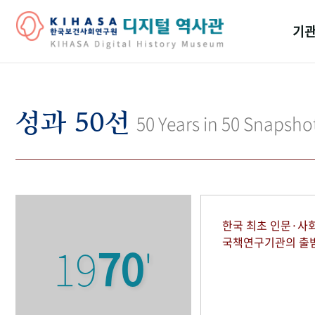
기관
걸어
기관
성과 50선
50 Years in 50 Snapsho
역대
연구원
한국 최초 인문·사
국책연구기관의 출
19
70
'