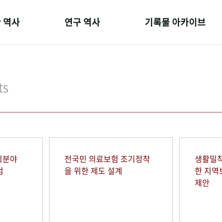
 역사
연구 역사
기록물 아카이브
온 길
정책과 연구
사진 아카이브
 변천사
키워드로 보는 연구 역사
문서 기록물
ts
 기관장
연구자들
행정박물
 사람들
간행물 변천사
영상 기록물
회분야
전국민 의료보험 조기정착
생활밀착
범
을 위한 제도 설계
한 지
제안