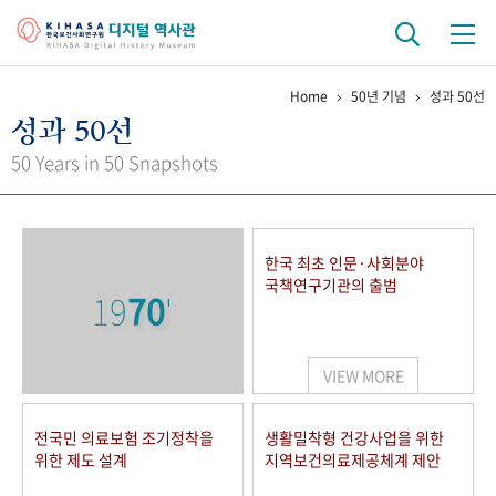
Home
50년 기념
성과 50선
기관 역사
성과 50선
걸어온 길
기관 변천사
역대 기관장
연구원 사람들
50 Years in 50 Snapshots
연구 역사
정책과 연구
키워드로 보는 연구 역사
연구자들
한국 최초 인문·사회분야
간행물 변천사
국책연구기관의 출범
19
70
'
기록물 아카이브
VIEW MORE
사진 아카이브
문서 기록물
행정박물
영상 기록물
전국민 의료보험 조기정착을
생활밀착형 건강사업을 위한
위한 제도 설계
지역보건의료제공체계 제안
+1
50
주년 기념