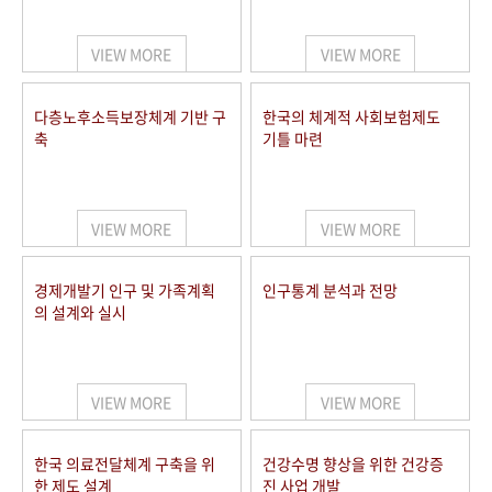
+1
성과 50선
숫자로 보는 50년
50
주년 광장
세계와 함께 한 KIHASA
VIEW MORE
VIEW MORE
VR 역사관
다층노후소득보장체계 기반 구
한국의 체계적 사회보험제도
축
기틀 마련
VIEW MORE
VIEW MORE
경제개발기 인구 및 가족계획
인구통계 분석과 전망
의 설계와 실시
VIEW MORE
VIEW MORE
한국 의료전달체계 구축을 위
건강수명 향상을 위한 건강증
한 제도 설계
진 사업 개발