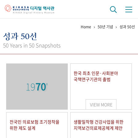
Home
50년 기념
성과 50선
기관 역사
성과 50선
걸어온 길
기관 변천사
역대 기관장
연구원 사람들
50 Years in 50 Snapshots
연구 역사
정책과 연구
키워드로 보는 연구 역사
연구자들
한국 최초 인문·사회분야
간행물 변천사
국책연구기관의 출범
19
70
'
기록물 아카이브
VIEW MORE
사진 아카이브
문서 기록물
행정박물
영상 기록물
전국민 의료보험 조기정착을
생활밀착형 건강사업을 위한
위한 제도 설계
지역보건의료제공체계 제안
+1
50
주년 기념