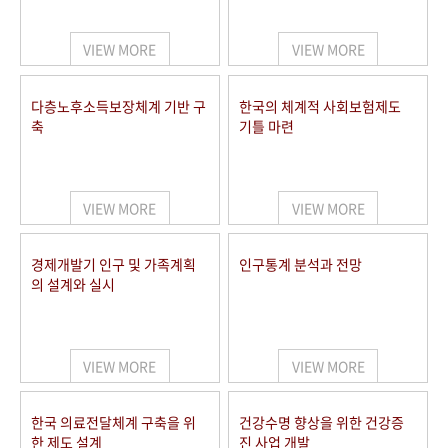
+1
성과 50선
숫자로 보는 50년
50
주년 광장
세계와 함께 한 KIHASA
VIEW MORE
VIEW MORE
VR 역사관
다층노후소득보장체계 기반 구
한국의 체계적 사회보험제도
축
기틀 마련
VIEW MORE
VIEW MORE
경제개발기 인구 및 가족계획
인구통계 분석과 전망
의 설계와 실시
VIEW MORE
VIEW MORE
한국 의료전달체계 구축을 위
건강수명 향상을 위한 건강증
한 제도 설계
진 사업 개발