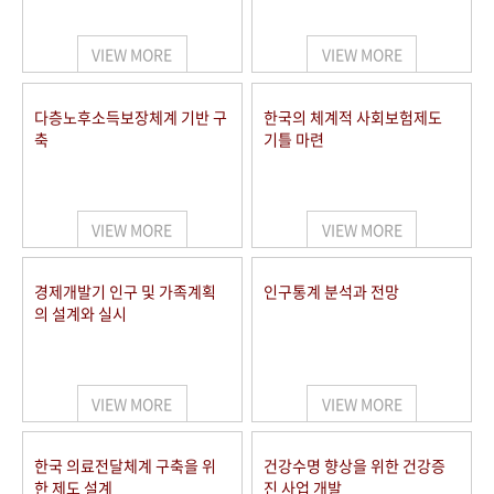
+1
성과 50선
숫자로 보는 50년
50
주년 광장
세계와 함께 한 KIHASA
VIEW MORE
VIEW MORE
VR 역사관
다층노후소득보장체계 기반 구
한국의 체계적 사회보험제도
축
기틀 마련
VIEW MORE
VIEW MORE
경제개발기 인구 및 가족계획
인구통계 분석과 전망
의 설계와 실시
VIEW MORE
VIEW MORE
한국 의료전달체계 구축을 위
건강수명 향상을 위한 건강증
한 제도 설계
진 사업 개발