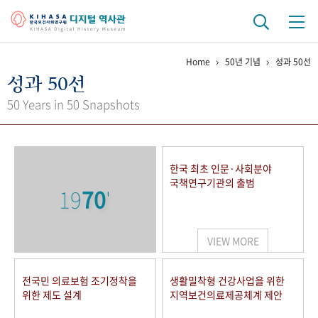
Home
50년 기념
성과 50선
기관 역사
성과 50선
걸어온 길
기관 변천사
역대 기관장
연구원 사람들
50 Years in 50 Snapshots
연구 역사
정책과 연구
키워드로 보는 연구 역사
연구자들
한국 최초 인문·사회분야
간행물 변천사
국책연구기관의 출범
19
70
'
기록물 아카이브
VIEW MORE
사진 아카이브
문서 기록물
행정박물
영상 기록물
전국민 의료보험 조기정착을
생활밀착형 건강사업을 위한
위한 제도 설계
지역보건의료제공체계 제안
+1
50
주년 기념