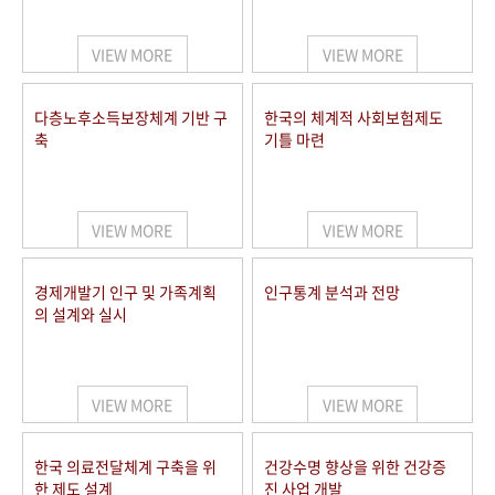
+1
성과 50선
숫자로 보는 50년
50
주년 광장
세계와 함께 한 KIHASA
VIEW MORE
VIEW MORE
VR 역사관
다층노후소득보장체계 기반 구
한국의 체계적 사회보험제도
축
기틀 마련
VIEW MORE
VIEW MORE
경제개발기 인구 및 가족계획
인구통계 분석과 전망
의 설계와 실시
VIEW MORE
VIEW MORE
한국 의료전달체계 구축을 위
건강수명 향상을 위한 건강증
한 제도 설계
진 사업 개발