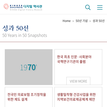
Home
50년 기념
성과 50선
기관 역사
성과 50선
걸어온 길
기관 변천사
역대 기관장
연구원 사람들
50 Years in 50 Snapshots
연구 역사
정책과 연구
키워드로 보는 연구 역사
연구자들
한국 최초 인문·사회분야
간행물 변천사
국책연구기관의 출범
19
70
'
기록물 아카이브
VIEW MORE
사진 아카이브
문서 기록물
행정박물
영상 기록물
전국민 의료보험 조기정착을
생활밀착형 건강사업을 위한
위한 제도 설계
지역보건의료제공체계 제안
+1
50
주년 기념