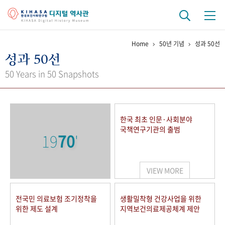
Home
50년 기념
성과 50선
기관 역사
성과 50선
걸어온 길
기관 변천사
역대 기관장
연구원 사람들
50 Years in 50 Snapshots
연구 역사
정책과 연구
키워드로 보는 연구 역사
연구자들
한국 최초 인문·사회분야
간행물 변천사
국책연구기관의 출범
19
70
'
기록물 아카이브
VIEW MORE
사진 아카이브
문서 기록물
행정박물
영상 기록물
전국민 의료보험 조기정착을
생활밀착형 건강사업을 위한
위한 제도 설계
지역보건의료제공체계 제안
+1
50
주년 기념