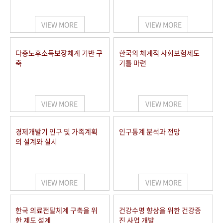
+1
성과 50선
숫자로 보는 50년
50
주년 광장
세계와 함께 한 KIHASA
VIEW MORE
VIEW MORE
VR 역사관
다층노후소득보장체계 기반 구
한국의 체계적 사회보험제도
축
기틀 마련
VIEW MORE
VIEW MORE
경제개발기 인구 및 가족계획
인구통계 분석과 전망
의 설계와 실시
VIEW MORE
VIEW MORE
한국 의료전달체계 구축을 위
건강수명 향상을 위한 건강증
한 제도 설계
진 사업 개발