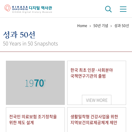
Home
50년 기념
성과 50선
기관 역사
성과 50선
걸어온 길
기관 변천사
역대 기관장
연구원 사람들
50 Years in 50 Snapshots
연구 역사
정책과 연구
키워드로 보는 연구 역사
연구자들
한국 최초 인문·사회분야
간행물 변천사
국책연구기관의 출범
19
70
'
기록물 아카이브
VIEW MORE
사진 아카이브
문서 기록물
행정박물
영상 기록물
전국민 의료보험 조기정착을
생활밀착형 건강사업을 위한
위한 제도 설계
지역보건의료제공체계 제안
+1
50
주년 기념