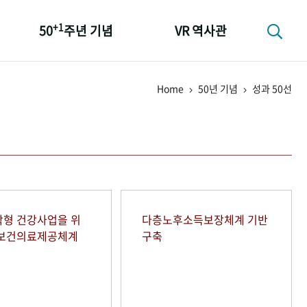
+1
50
주년 기념
VR 역사관
성과 50선
Home
50년 기념
성과 50선
숫자로 보는 50년
+1
50
주년 광장
세계와 함께 한 KIHASA
형 건강사업을 위
다층노후소득보장체계 기반
역보건의료제공체계
구축