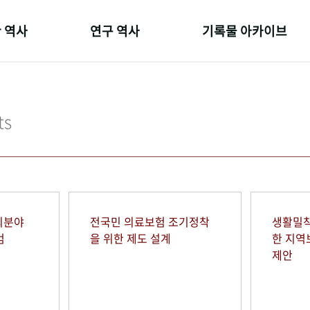
 역사
연구 역사
기록물 아카이브
온 길
정책과 연구
사진 아카이브
 변천사
키워드로 보는 연구 역사
문서 기록물
ts
 기관장
연구자들
행정박물
 사람들
간행물 변천사
영상 기록물
회분야
전국민 의료보험 조기정착
생활밀착
범
을 위한 제도 설계
한 지
제안