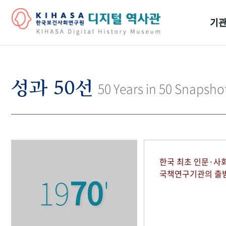
기관
걸어
기관
성과 50선
50 Years in 50 Snapsho
역대
연구원
한국 최초 인문·사
국책연구기관의 출
19
70
'