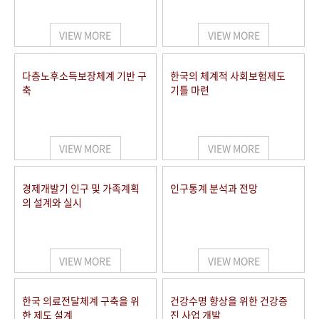
+1
성과 50선
숫자로 보는 50년
50
주년 광장
세계와 함께 한 KIHASA
VIEW MORE
VIEW MORE
VR 역사관
다층노후소득보장체계 기반 구
한국의 체계적 사회보험제도
축
기틀 마련
VIEW MORE
VIEW MORE
경제개발기 인구 및 가족계획
인구통계 분석과 전망
의 설계와 실시
VIEW MORE
VIEW MORE
한국 의료전달체계 구축을 위
건강수명 향상을 위한 건강증
한 제도 설계
진 사업 개발