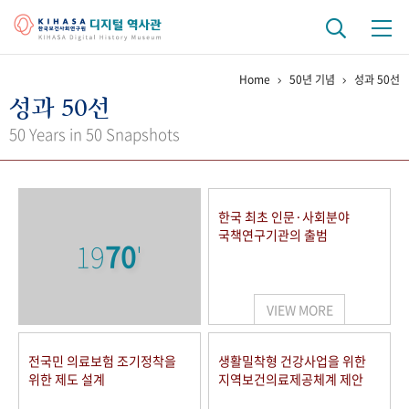
Home
50년 기념
성과 50선
기관 역사
성과 50선
걸어온 길
기관 변천사
역대 기관장
연구원 사람들
50 Years in 50 Snapshots
연구 역사
정책과 연구
키워드로 보는 연구 역사
연구자들
한국 최초 인문·사회분야
간행물 변천사
국책연구기관의 출범
19
70
'
기록물 아카이브
VIEW MORE
사진 아카이브
문서 기록물
행정박물
영상 기록물
전국민 의료보험 조기정착을
생활밀착형 건강사업을 위한
위한 제도 설계
지역보건의료제공체계 제안
+1
50
주년 기념