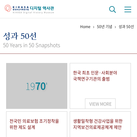
Home
50년 기념
성과 50선
기관 역사
성과 50선
걸어온 길
기관 변천사
역대 기관장
연구원 사람들
50 Years in 50 Snapshots
연구 역사
정책과 연구
키워드로 보는 연구 역사
연구자들
한국 최초 인문·사회분야
간행물 변천사
국책연구기관의 출범
19
70
'
기록물 아카이브
VIEW MORE
사진 아카이브
문서 기록물
행정박물
영상 기록물
전국민 의료보험 조기정착을
생활밀착형 건강사업을 위한
위한 제도 설계
지역보건의료제공체계 제안
+1
50
주년 기념