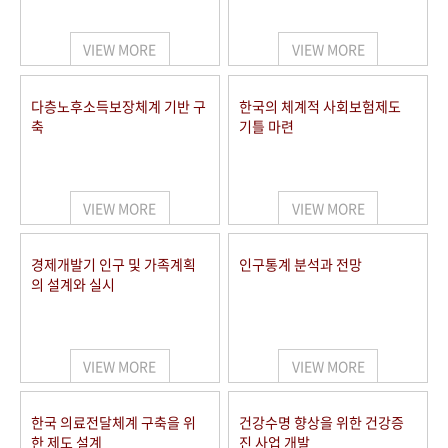
+1
성과 50선
숫자로 보는 50년
50
주년 광장
세계와 함께 한 KIHASA
VIEW MORE
VIEW MORE
VR 역사관
다층노후소득보장체계 기반 구
한국의 체계적 사회보험제도
축
기틀 마련
VIEW MORE
VIEW MORE
경제개발기 인구 및 가족계획
인구통계 분석과 전망
의 설계와 실시
VIEW MORE
VIEW MORE
한국 의료전달체계 구축을 위
건강수명 향상을 위한 건강증
한 제도 설계
진 사업 개발