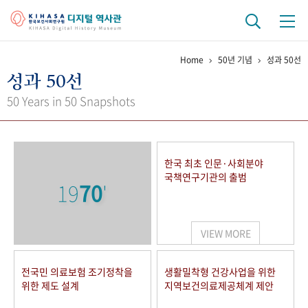
Home
50년 기념
성과 50선
기관 역사
성과 50선
걸어온 길
기관 변천사
역대 기관장
연구원 사람들
50 Years in 50 Snapshots
연구 역사
정책과 연구
키워드로 보는 연구 역사
연구자들
한국 최초 인문·사회분야
간행물 변천사
국책연구기관의 출범
19
70
'
기록물 아카이브
VIEW MORE
사진 아카이브
문서 기록물
행정박물
영상 기록물
전국민 의료보험 조기정착을
생활밀착형 건강사업을 위한
위한 제도 설계
지역보건의료제공체계 제안
+1
50
주년 기념