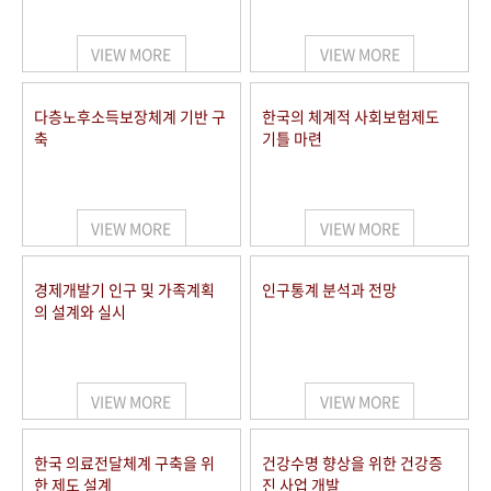
+1
성과 50선
숫자로 보는 50년
50
주년 광장
세계와 함께 한 KIHASA
VIEW MORE
VIEW MORE
VR 역사관
다층노후소득보장체계 기반 구
한국의 체계적 사회보험제도
축
기틀 마련
VIEW MORE
VIEW MORE
경제개발기 인구 및 가족계획
인구통계 분석과 전망
의 설계와 실시
VIEW MORE
VIEW MORE
한국 의료전달체계 구축을 위
건강수명 향상을 위한 건강증
한 제도 설계
진 사업 개발