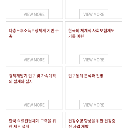
+1
성과 50선
숫자로 보는 50년
50
주년 광장
세계와 함께 한 KIHASA
VIEW MORE
VIEW MORE
VR 역사관
다층노후소득보장체계 기반 구
한국의 체계적 사회보험제도
축
기틀 마련
VIEW MORE
VIEW MORE
경제개발기 인구 및 가족계획
인구통계 분석과 전망
의 설계와 실시
VIEW MORE
VIEW MORE
한국 의료전달체계 구축을 위
건강수명 향상을 위한 건강증
한 제도 설계
진 사업 개발