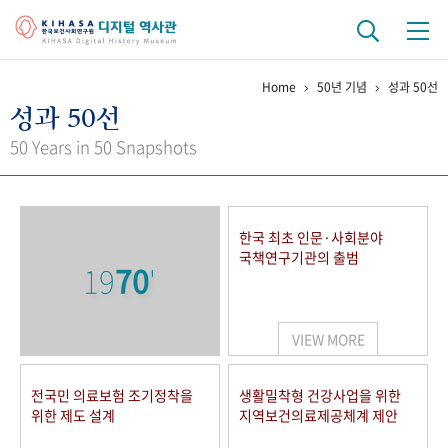
Home
50년 기념
성과 50선
기관 역사
성과 50선
걸어온 길
기관 변천사
역대 기관장
연구원 사람들
50 Years in 50 Snapshots
연구 역사
정책과 연구
키워드로 보는 연구 역사
연구자들
한국 최초 인문·사회분야
간행물 변천사
국책연구기관의 출범
19
70
'
기록물 아카이브
VIEW MORE
사진 아카이브
문서 기록물
행정박물
영상 기록물
전국민 의료보험 조기정착을
생활밀착형 건강사업을 위한
위한 제도 설계
지역보건의료제공체계 제안
+1
50
주년 기념