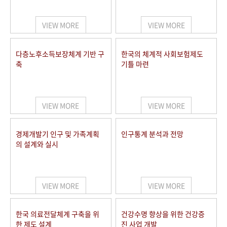
+1
성과 50선
숫자로 보는 50년
50
주년 광장
세계와 함께 한 KIHASA
VIEW MORE
VIEW MORE
VR 역사관
다층노후소득보장체계 기반 구
한국의 체계적 사회보험제도
축
기틀 마련
VIEW MORE
VIEW MORE
경제개발기 인구 및 가족계획
인구통계 분석과 전망
의 설계와 실시
VIEW MORE
VIEW MORE
한국 의료전달체계 구축을 위
건강수명 향상을 위한 건강증
한 제도 설계
진 사업 개발