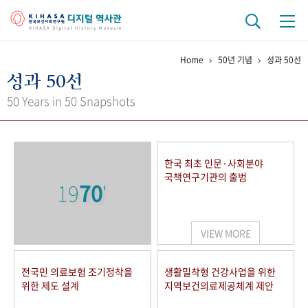
Home
50년 기념
성과 50선
기관 역사
성과 50선
걸어온 길
기관 변천사
역대 기관장
연구원 사람들
50 Years in 50 Snapshots
연구 역사
정책과 연구
키워드로 보는 연구 역사
연구자들
한국 최초 인문·사회분야
간행물 변천사
국책연구기관의 출범
19
70
'
기록물 아카이브
VIEW MORE
사진 아카이브
문서 기록물
행정박물
영상 기록물
전국민 의료보험 조기정착을
생활밀착형 건강사업을 위한
위한 제도 설계
지역보건의료제공체계 제안
+1
50
주년 기념