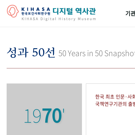
기관
걸어
기관
성과 50선
50 Years in 50 Snapsho
역대
연구원
한국 최초 인문·사
국책연구기관의 출
19
70
'