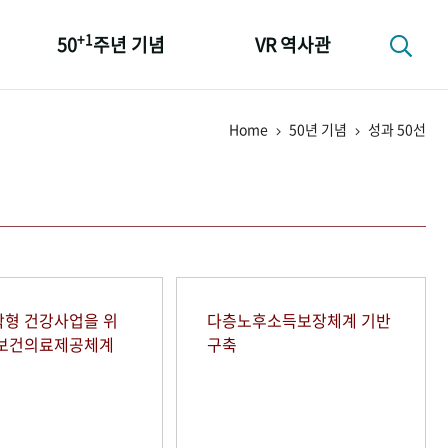
+1
50
주년 기념
VR 역사관
성과 50선
Home
50년 기념
성과 50선
숫자로 보는 50년
+1
50
주년 광장
세계와 함께 한 KIHASA
형 건강사업을 위
다층노후소득보장체계 기반
역보건의료제공체계
구축