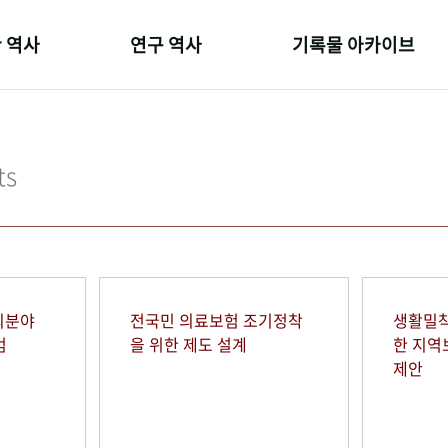
 역사
연구 역사
기록물 아카이브
온 길
정책과 연구
사진 아카이브
 변천사
키워드로 보는 연구 역사
문서 기록물
ts
 기관장
연구자들
행정박물
 사람들
간행물 변천사
영상 기록물
회분야
전국민 의료보험 조기정착
생활밀착
범
을 위한 제도 설계
한 지
제안