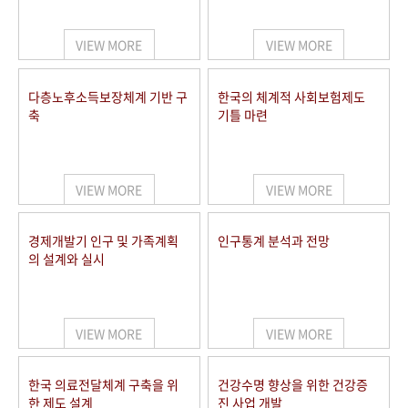
+1
성과 50선
숫자로 보는 50년
50
주년 광장
세계와 함께 한 KIHASA
VIEW MORE
VIEW MORE
VR 역사관
다층노후소득보장체계 기반 구
한국의 체계적 사회보험제도
축
기틀 마련
VIEW MORE
VIEW MORE
경제개발기 인구 및 가족계획
인구통계 분석과 전망
의 설계와 실시
VIEW MORE
VIEW MORE
한국 의료전달체계 구축을 위
건강수명 향상을 위한 건강증
한 제도 설계
진 사업 개발