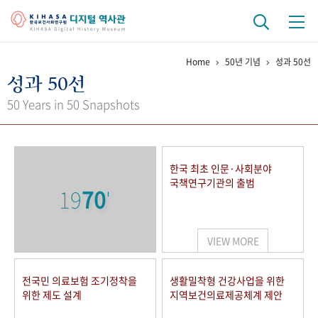
Home
50년 기념
성과 50선
기관 역사
성과 50선
걸어온 길
기관 변천사
역대 기관장
연구원 사람들
50 Years in 50 Snapshots
연구 역사
정책과 연구
키워드로 보는 연구 역사
연구자들
한국 최초 인문·사회분야
간행물 변천사
국책연구기관의 출범
19
70
'
기록물 아카이브
VIEW MORE
사진 아카이브
문서 기록물
행정박물
영상 기록물
전국민 의료보험 조기정착을
생활밀착형 건강사업을 위한
위한 제도 설계
지역보건의료제공체계 제안
+1
50
주년 기념