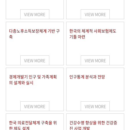
+1
성과 50선
숫자로 보는 50년
50
주년 광장
세계와 함께 한 KIHASA
VIEW MORE
VIEW MORE
VR 역사관
다층노후소득보장체계 기반 구
한국의 체계적 사회보험제도
축
기틀 마련
VIEW MORE
VIEW MORE
경제개발기 인구 및 가족계획
인구통계 분석과 전망
의 설계와 실시
VIEW MORE
VIEW MORE
한국 의료전달체계 구축을 위
건강수명 향상을 위한 건강증
한 제도 설계
진 사업 개발