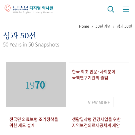
Home
50년 기념
성과 50선
기관 역사
성과 50선
걸어온 길
기관 변천사
역대 기관장
연구원 사람들
50 Years in 50 Snapshots
연구 역사
정책과 연구
키워드로 보는 연구 역사
연구자들
한국 최초 인문·사회분야
간행물 변천사
국책연구기관의 출범
19
70
'
기록물 아카이브
VIEW MORE
사진 아카이브
문서 기록물
행정박물
영상 기록물
전국민 의료보험 조기정착을
생활밀착형 건강사업을 위한
위한 제도 설계
지역보건의료제공체계 제안
+1
50
주년 기념