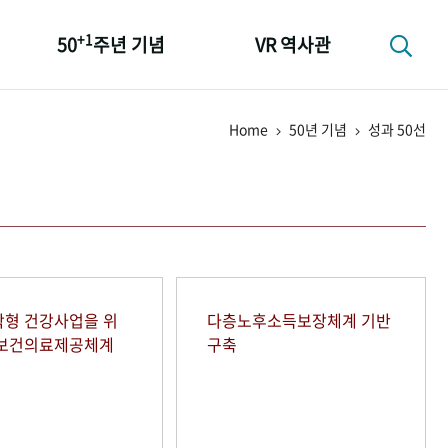
+1
50
주년 기념
VR 역사관
성과 50선
Home
50년 기념
성과 50선
숫자로 보는 50년
+1
50
주년 광장
세계와 함께 한 KIHASA
형 건강사업을 위
다층노후소득보장체계 기반
역보건의료제공체계
구축