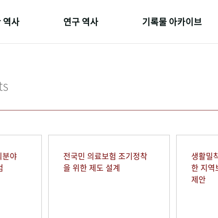
 역사
연구 역사
기록물 아카이브
온 길
정책과 연구
사진 아카이브
 변천사
키워드로 보는 연구 역사
문서 기록물
ts
 기관장
연구자들
행정박물
 사람들
간행물 변천사
영상 기록물
회분야
전국민 의료보험 조기정착
생활밀착
범
을 위한 제도 설계
한 지
제안