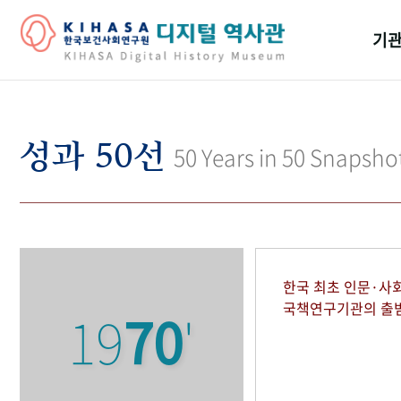
기관
걸어
기관
성과 50선
50 Years in 50 Snapsho
역대
연구원
한국 최초 인문·사
국책연구기관의 출
19
70
'