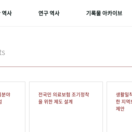
 역사
연구 역사
기록물 아카이브
온 길
정책과 연구
사진 아카이브
 변천사
키워드로 보는 연구 역사
문서 기록물
ts
 기관장
연구자들
행정박물
 사람들
간행물 변천사
영상 기록물
회분야
전국민 의료보험 조기정착
생활밀착
범
을 위한 제도 설계
한 지
제안