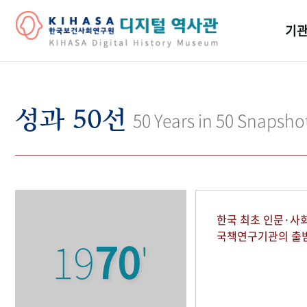
기관
걸어
기관
성과 50선
50 Years in 50 Snapsho
역대
연구원
한국 최초 인문·사
국책연구기관의 출
19
70
'