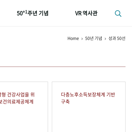
+1
50
주년 기념
VR 역사관
성과 50선
Home
50년 기념
성과 50선
숫자로 보는 50년
+1
50
주년 광장
세계와 함께 한 KIHASA
형 건강사업을 위
다층노후소득보장체계 기반
역보건의료제공체계
구축