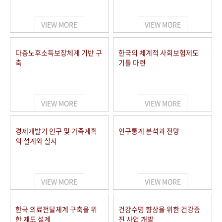
+1
성과 50선
숫자로 보는 50년
50
주년 광장
세계와 함께 한 KIHASA
VIEW MORE
VIEW MORE
VR 역사관
다층노후소득보장체계 기반 구
한국의 체계적 사회보험제도
축
기틀 마련
VIEW MORE
VIEW MORE
경제개발기 인구 및 가족계획
인구통계 분석과 전망
의 설계와 실시
VIEW MORE
VIEW MORE
한국 의료전달체계 구축을 위
건강수명 향상을 위한 건강증
한 제도 설계
진 사업 개발