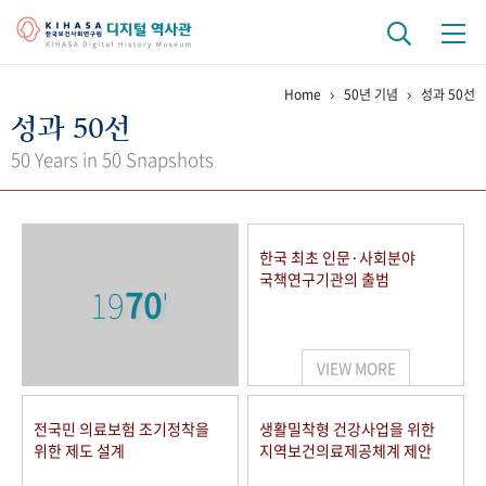
Home
50년 기념
성과 50선
기관 역사
성과 50선
걸어온 길
기관 변천사
역대 기관장
연구원 사람들
50 Years in 50 Snapshots
연구 역사
정책과 연구
키워드로 보는 연구 역사
연구자들
한국 최초 인문·사회분야
간행물 변천사
국책연구기관의 출범
19
70
'
기록물 아카이브
VIEW MORE
사진 아카이브
문서 기록물
행정박물
영상 기록물
전국민 의료보험 조기정착을
생활밀착형 건강사업을 위한
위한 제도 설계
지역보건의료제공체계 제안
+1
50
주년 기념