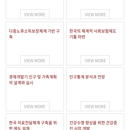
+1
성과 50선
숫자로 보는 50년
50
주년 광장
세계와 함께 한 KIHASA
VIEW MORE
VIEW MORE
VR 역사관
다층노후소득보장체계 기반 구
한국의 체계적 사회보험제도
축
기틀 마련
VIEW MORE
VIEW MORE
경제개발기 인구 및 가족계획
인구통계 분석과 전망
의 설계와 실시
VIEW MORE
VIEW MORE
한국 의료전달체계 구축을 위
건강수명 향상을 위한 건강증
한 제도 설계
진 사업 개발