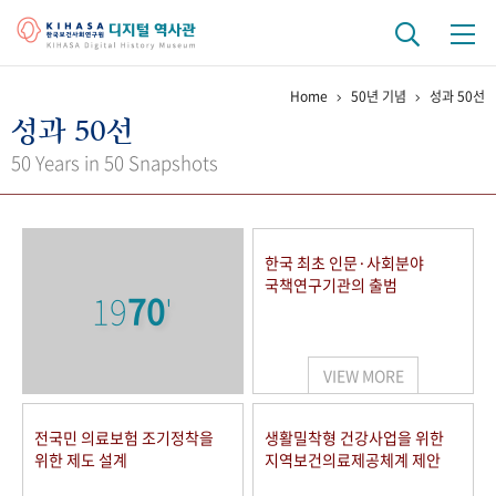
Home
50년 기념
성과 50선
기관 역사
성과 50선
걸어온 길
기관 변천사
역대 기관장
연구원 사람들
50 Years in 50 Snapshots
연구 역사
정책과 연구
키워드로 보는 연구 역사
연구자들
한국 최초 인문·사회분야
간행물 변천사
국책연구기관의 출범
19
70
'
기록물 아카이브
VIEW MORE
사진 아카이브
문서 기록물
행정박물
영상 기록물
전국민 의료보험 조기정착을
생활밀착형 건강사업을 위한
위한 제도 설계
지역보건의료제공체계 제안
+1
50
주년 기념