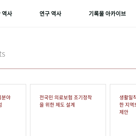
 역사
연구 역사
기록물 아카이브
온 길
정책과 연구
사진 아카이브
 변천사
키워드로 보는 연구 역사
문서 기록물
ts
 기관장
연구자들
행정박물
 사람들
간행물 변천사
영상 기록물
회분야
전국민 의료보험 조기정착
생활밀착
범
을 위한 제도 설계
한 지
제안