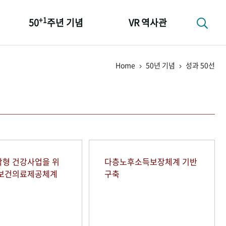
+1
50
주년 기념
VR 역사관
성과 50선
Home
50년 기념
성과 50선
숫자로 보는 50년
+1
50
주년 광장
세계와 함께 한 KIHASA
형 건강사업을 위
다층노후소득보장체계 기반
역보건의료제공체계
구축