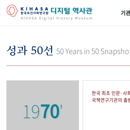
기관
걸어
기관
성과 50선
50 Years in 50 Snapsho
역대
연구원
한국 최초 인문·사
국책연구기관의 출
19
70
'