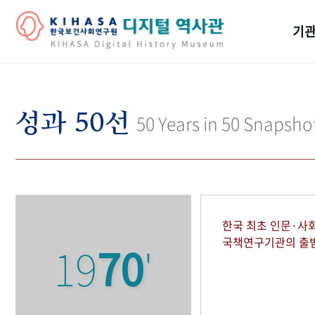
기관
걸어
기관
성과 50선
50 Years in 50 Snapsho
역대
연구원
한국 최초 인문·사
국책연구기관의 출
19
70
'