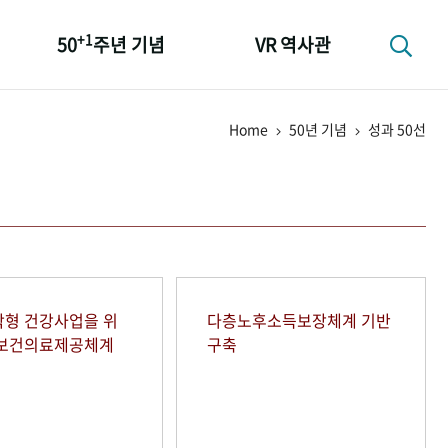
+1
50
주년 기념
VR 역사관
성과 50선
Home
50년 기념
성과 50선
숫자로 보는 50년
+1
50
주년 광장
세계와 함께 한 KIHASA
형 건강사업을 위
다층노후소득보장체계 기반
역보건의료제공체계
구축