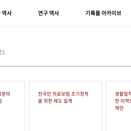
 역사
연구 역사
기록물 아카이브
온 길
정책과 연구
사진 아카이브
 변천사
키워드로 보는 연구 역사
문서 기록물
ts
 기관장
연구자들
행정박물
 사람들
간행물 변천사
영상 기록물
회분야
전국민 의료보험 조기정착
생활밀착
범
을 위한 제도 설계
한 지
제안