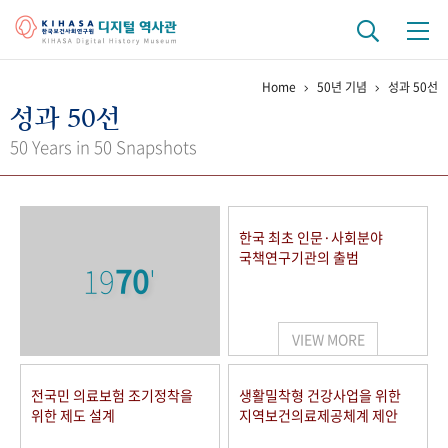
Home
50년 기념
성과 50선
기관 역사
성과 50선
걸어온 길
기관 변천사
역대 기관장
연구원 사람들
50 Years in 50 Snapshots
연구 역사
정책과 연구
키워드로 보는 연구 역사
연구자들
한국 최초 인문·사회분야
간행물 변천사
국책연구기관의 출범
19
70
'
기록물 아카이브
VIEW MORE
사진 아카이브
문서 기록물
행정박물
영상 기록물
전국민 의료보험 조기정착을
생활밀착형 건강사업을 위한
위한 제도 설계
지역보건의료제공체계 제안
+1
50
주년 기념