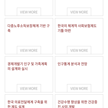
+1
성과 50선
숫자로 보는 50년
50
주년 광장
세계와 함께 한 KIHASA
VIEW MORE
VIEW MORE
VR 역사관
다층노후소득보장체계 기반 구
한국의 체계적 사회보험제도
축
기틀 마련
VIEW MORE
VIEW MORE
경제개발기 인구 및 가족계획
인구통계 분석과 전망
의 설계와 실시
VIEW MORE
VIEW MORE
한국 의료전달체계 구축을 위
건강수명 향상을 위한 건강증
한 제도 설계
진 사업 개발