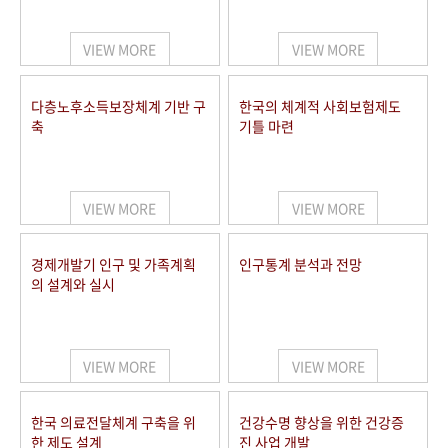
+1
성과 50선
숫자로 보는 50년
50
주년 광장
세계와 함께 한 KIHASA
VIEW MORE
VIEW MORE
VR 역사관
다층노후소득보장체계 기반 구
한국의 체계적 사회보험제도
축
기틀 마련
VIEW MORE
VIEW MORE
경제개발기 인구 및 가족계획
인구통계 분석과 전망
의 설계와 실시
VIEW MORE
VIEW MORE
한국 의료전달체계 구축을 위
건강수명 향상을 위한 건강증
한 제도 설계
진 사업 개발