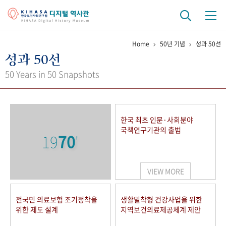
Home
50년 기념
성과 50선
기관 역사
성과 50선
걸어온 길
기관 변천사
역대 기관장
연구원 사람들
50 Years in 50 Snapshots
연구 역사
정책과 연구
키워드로 보는 연구 역사
연구자들
한국 최초 인문·사회분야
간행물 변천사
국책연구기관의 출범
19
70
'
기록물 아카이브
VIEW MORE
사진 아카이브
문서 기록물
행정박물
영상 기록물
전국민 의료보험 조기정착을
생활밀착형 건강사업을 위한
위한 제도 설계
지역보건의료제공체계 제안
+1
50
주년 기념