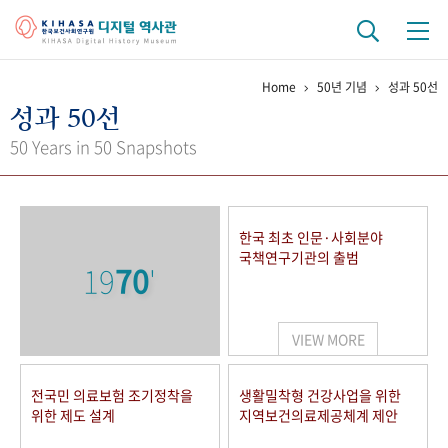
Home
50년 기념
성과 50선
기관 역사
성과 50선
걸어온 길
기관 변천사
역대 기관장
연구원 사람들
50 Years in 50 Snapshots
연구 역사
정책과 연구
키워드로 보는 연구 역사
연구자들
한국 최초 인문·사회분야
간행물 변천사
국책연구기관의 출범
19
70
'
기록물 아카이브
VIEW MORE
사진 아카이브
문서 기록물
행정박물
영상 기록물
전국민 의료보험 조기정착을
생활밀착형 건강사업을 위한
위한 제도 설계
지역보건의료제공체계 제안
+1
50
주년 기념