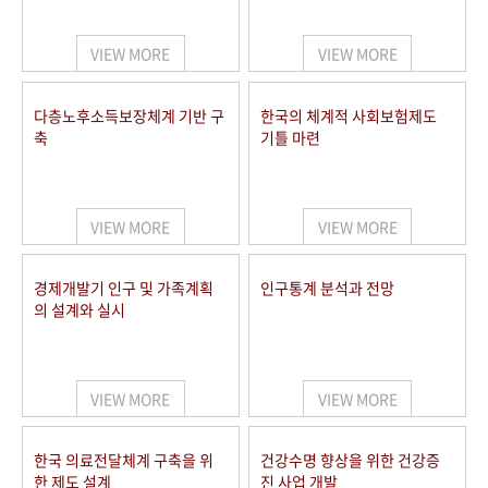
+1
성과 50선
숫자로 보는 50년
50
주년 광장
세계와 함께 한 KIHASA
VIEW MORE
VIEW MORE
VR 역사관
다층노후소득보장체계 기반 구
한국의 체계적 사회보험제도
축
기틀 마련
VIEW MORE
VIEW MORE
경제개발기 인구 및 가족계획
인구통계 분석과 전망
의 설계와 실시
VIEW MORE
VIEW MORE
한국 의료전달체계 구축을 위
건강수명 향상을 위한 건강증
한 제도 설계
진 사업 개발