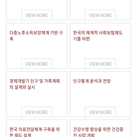
+1
성과 50선
숫자로 보는 50년
50
주년 광장
세계와 함께 한 KIHASA
VIEW MORE
VIEW MORE
VR 역사관
다층노후소득보장체계 기반 구
한국의 체계적 사회보험제도
축
기틀 마련
VIEW MORE
VIEW MORE
경제개발기 인구 및 가족계획
인구통계 분석과 전망
의 설계와 실시
VIEW MORE
VIEW MORE
한국 의료전달체계 구축을 위
건강수명 향상을 위한 건강증
한 제도 설계
진 사업 개발