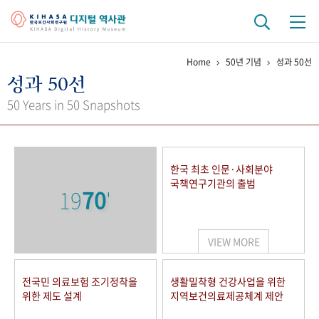
Home
50년 기념
성과 50선
기관 역사
성과 50선
걸어온 길
기관 변천사
역대 기관장
연구원 사람들
50 Years in 50 Snapshots
연구 역사
정책과 연구
키워드로 보는 연구 역사
연구자들
한국 최초 인문·사회분야
간행물 변천사
국책연구기관의 출범
19
70
'
기록물 아카이브
VIEW MORE
사진 아카이브
문서 기록물
행정박물
영상 기록물
전국민 의료보험 조기정착을
생활밀착형 건강사업을 위한
위한 제도 설계
지역보건의료제공체계 제안
+1
50
주년 기념