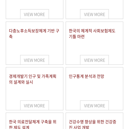
+1
성과 50선
숫자로 보는 50년
50
주년 광장
세계와 함께 한 KIHASA
VIEW MORE
VIEW MORE
VR 역사관
다층노후소득보장체계 기반 구
한국의 체계적 사회보험제도
축
기틀 마련
VIEW MORE
VIEW MORE
경제개발기 인구 및 가족계획
인구통계 분석과 전망
의 설계와 실시
VIEW MORE
VIEW MORE
한국 의료전달체계 구축을 위
건강수명 향상을 위한 건강증
한 제도 설계
진 사업 개발