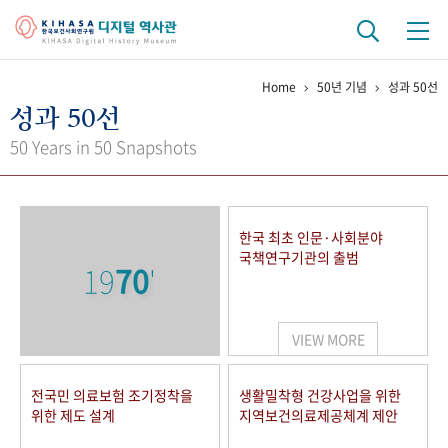
Home
50년 기념
성과 50선
기관 역사
성과 50선
걸어온 길
기관 변천사
역대 기관장
연구원 사람들
50 Years in 50 Snapshots
연구 역사
정책과 연구
키워드로 보는 연구 역사
연구자들
한국 최초 인문·사회분야
간행물 변천사
국책연구기관의 출범
19
70
'
기록물 아카이브
VIEW MORE
사진 아카이브
문서 기록물
행정박물
영상 기록물
전국민 의료보험 조기정착을
생활밀착형 건강사업을 위한
위한 제도 설계
지역보건의료제공체계 제안
+1
50
주년 기념