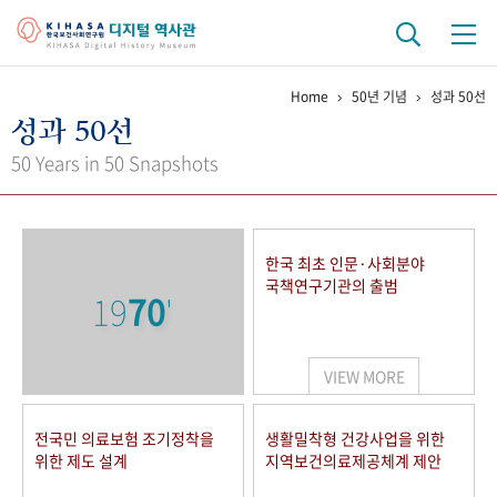
Home
50년 기념
성과 50선
기관 역사
성과 50선
걸어온 길
기관 변천사
역대 기관장
연구원 사람들
50 Years in 50 Snapshots
연구 역사
정책과 연구
키워드로 보는 연구 역사
연구자들
한국 최초 인문·사회분야
간행물 변천사
국책연구기관의 출범
19
70
'
기록물 아카이브
VIEW MORE
사진 아카이브
문서 기록물
행정박물
영상 기록물
전국민 의료보험 조기정착을
생활밀착형 건강사업을 위한
위한 제도 설계
지역보건의료제공체계 제안
+1
50
주년 기념