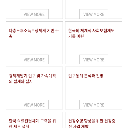
+1
성과 50선
숫자로 보는 50년
50
주년 광장
세계와 함께 한 KIHASA
VIEW MORE
VIEW MORE
VR 역사관
다층노후소득보장체계 기반 구
한국의 체계적 사회보험제도
축
기틀 마련
VIEW MORE
VIEW MORE
경제개발기 인구 및 가족계획
인구통계 분석과 전망
의 설계와 실시
VIEW MORE
VIEW MORE
한국 의료전달체계 구축을 위
건강수명 향상을 위한 건강증
한 제도 설계
진 사업 개발