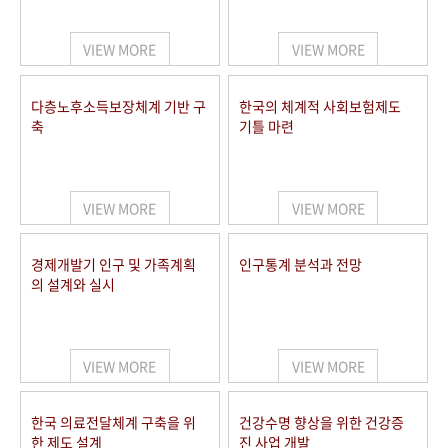
+1
성과 50선
숫자로 보는 50년
50
주년 광장
세계와 함께 한 KIHASA
VIEW MORE
VIEW MORE
VR 역사관
다층노후소득보장체계 기반 구
한국의 체계적 사회보험제도
축
기틀 마련
VIEW MORE
VIEW MORE
경제개발기 인구 및 가족계획
인구통계 분석과 전망
의 설계와 실시
VIEW MORE
VIEW MORE
한국 의료전달체계 구축을 위
건강수명 향상을 위한 건강증
한 제도 설계
진 사업 개발