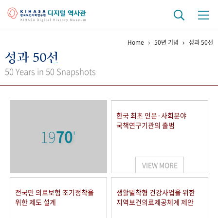
Home
50년 기념
성과 50선
기관 역사
성과 50선
걸어온 길
기관 변천사
역대 기관장
연구원 사람들
50 Years in 50 Snapshots
연구 역사
정책과 연구
키워드로 보는 연구 역사
연구자들
한국 최초 인문·사회분야
간행물 변천사
국책연구기관의 출범
19
70
'
기록물 아카이브
VIEW MORE
사진 아카이브
문서 기록물
행정박물
영상 기록물
전국민 의료보험 조기정착을
생활밀착형 건강사업을 위한
위한 제도 설계
지역보건의료제공체계 제안
+1
50
주년 기념