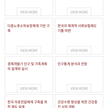
+1
성과 50선
숫자로 보는 50년
50
주년 광장
세계와 함께 한 KIHASA
VIEW MORE
VIEW MORE
VR 역사관
다층노후소득보장체계 기반 구
한국의 체계적 사회보험제도
축
기틀 마련
VIEW MORE
VIEW MORE
경제개발기 인구 및 가족계획
인구통계 분석과 전망
의 설계와 실시
VIEW MORE
VIEW MORE
한국 의료전달체계 구축을 위
건강수명 향상을 위한 건강증
한 제도 설계
진 사업 개발