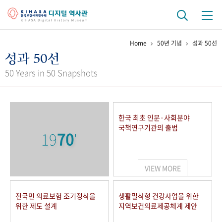
Home
50년 기념
성과 50선
기관 역사
성과 50선
걸어온 길
기관 변천사
역대 기관장
연구원 사람들
50 Years in 50 Snapshots
연구 역사
정책과 연구
키워드로 보는 연구 역사
연구자들
한국 최초 인문·사회분야
간행물 변천사
국책연구기관의 출범
19
70
'
기록물 아카이브
VIEW MORE
사진 아카이브
문서 기록물
행정박물
영상 기록물
전국민 의료보험 조기정착을
생활밀착형 건강사업을 위한
위한 제도 설계
지역보건의료제공체계 제안
+1
50
주년 기념