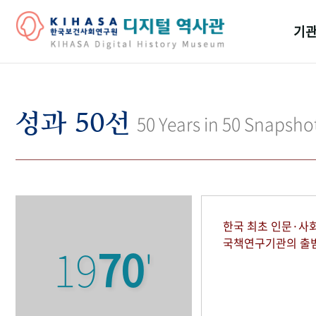
기관
걸어
기관
성과 50선
50 Years in 50 Snapsho
역대
연구원
한국 최초 인문·사
국책연구기관의 출
19
70
'