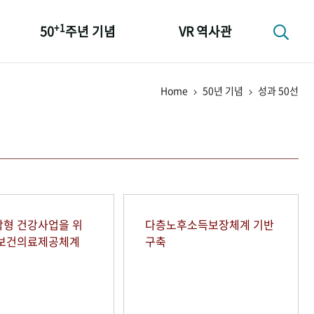
+1
50
주년 기념
VR 역사관
성과 50선
Home
50년 기념
성과 50선
숫자로 보는 50년
+1
50
주년 광장
세계와 함께 한 KIHASA
형 건강사업을 위
다층노후소득보장체계 기반
역보건의료제공체계
구축