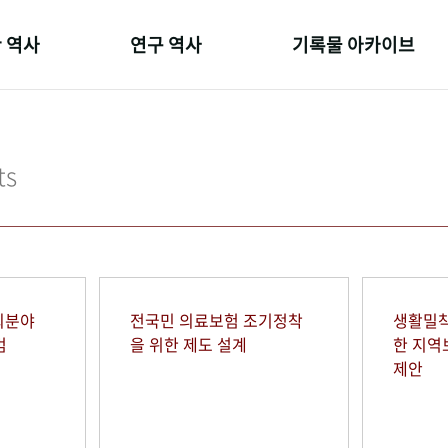
 역사
연구 역사
기록물 아카이브
온 길
정책과 연구
사진 아카이브
 변천사
키워드로 보는 연구 역사
문서 기록물
ts
 기관장
연구자들
행정박물
 사람들
간행물 변천사
영상 기록물
회분야
전국민 의료보험 조기정착
생활밀착
범
을 위한 제도 설계
한 지
제안