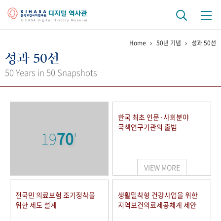
Home
50년 기념
성과 50선
기관 역사
성과 50선
걸어온 길
기관 변천사
역대 기관장
연구원 사람들
50 Years in 50 Snapshots
연구 역사
정책과 연구
키워드로 보는 연구 역사
연구자들
한국 최초 인문·사회분야
간행물 변천사
국책연구기관의 출범
19
70
'
기록물 아카이브
VIEW MORE
사진 아카이브
문서 기록물
행정박물
영상 기록물
전국민 의료보험 조기정착을
생활밀착형 건강사업을 위한
위한 제도 설계
지역보건의료제공체계 제안
+1
50
주년 기념