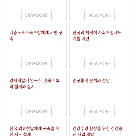
+1
성과 50선
숫자로 보는 50년
50
주년 광장
세계와 함께 한 KIHASA
VIEW MORE
VIEW MORE
VR 역사관
다층노후소득보장체계 기반 구
한국의 체계적 사회보험제도
축
기틀 마련
VIEW MORE
VIEW MORE
경제개발기 인구 및 가족계획
인구통계 분석과 전망
의 설계와 실시
VIEW MORE
VIEW MORE
한국 의료전달체계 구축을 위
건강수명 향상을 위한 건강증
한 제도 설계
진 사업 개발