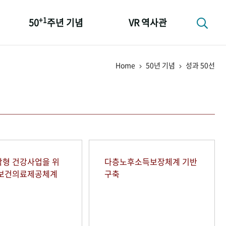
+1
50
주년 기념
VR 역사관
성과 50선
Home
50년 기념
성과 50선
숫자로 보는 50년
+1
50
주년 광장
세계와 함께 한 KIHASA
형 건강사업을 위
다층노후소득보장체계 기반
역보건의료제공체계
구축