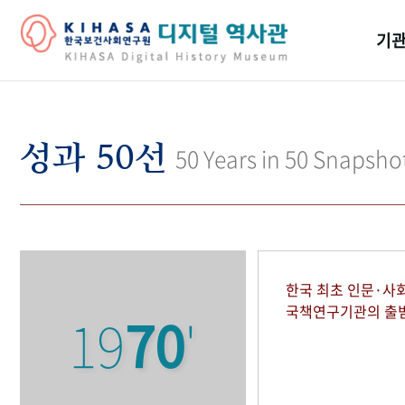
기관
걸어
기관
성과 50선
50 Years in 50 Snapsho
역대
연구원
한국 최초 인문·사
국책연구기관의 출
19
70
'