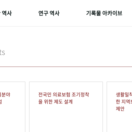
 역사
연구 역사
기록물 아카이브
온 길
정책과 연구
사진 아카이브
 변천사
키워드로 보는 연구 역사
문서 기록물
ts
 기관장
연구자들
행정박물
 사람들
간행물 변천사
영상 기록물
회분야
전국민 의료보험 조기정착
생활밀착
범
을 위한 제도 설계
한 지
제안