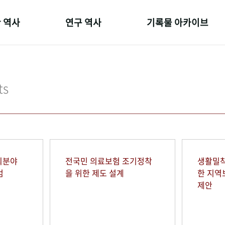
 역사
연구 역사
기록물 아카이브
온 길
정책과 연구
사진 아카이브
 변천사
키워드로 보는 연구 역사
문서 기록물
ts
 기관장
연구자들
행정박물
 사람들
간행물 변천사
영상 기록물
회분야
전국민 의료보험 조기정착
생활밀착
범
을 위한 제도 설계
한 지
제안