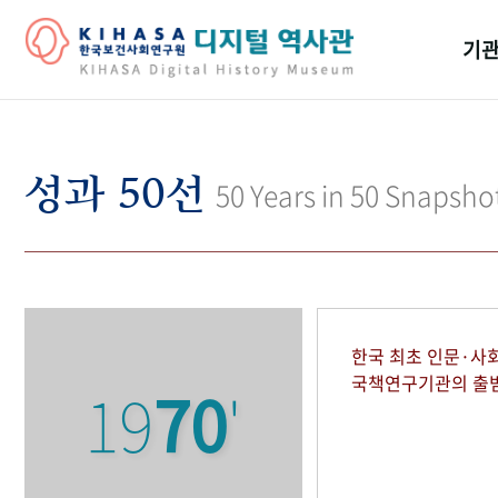
기관
걸어
기관
성과 50선
50 Years in 50 Snapsho
역대
연구원
한국 최초 인문·사
국책연구기관의 출
19
70
'