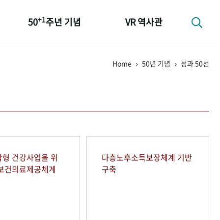
+1
50
주년 기념
VR 역사관
성과 50선
Home
50년 기념
성과 50선
숫자로 보는 50년
+1
50
주년 광장
세계와 함께 한 KIHASA
형 건강사업을 위
다층노후소득보장체계 기반
역보건의료제공체계
구축