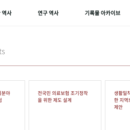
 역사
연구 역사
기록물 아카이브
온 길
정책과 연구
사진 아카이브
 변천사
키워드로 보는 연구 역사
문서 기록물
ts
 기관장
연구자들
행정박물
 사람들
간행물 변천사
영상 기록물
회분야
전국민 의료보험 조기정착
생활밀착
범
을 위한 제도 설계
한 지
제안