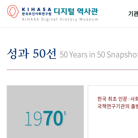
기관
걸어
기관
성과 50선
50 Years in 50 Snapsho
역대
연구원
한국 최초 인문·사
국책연구기관의 출
19
70
'