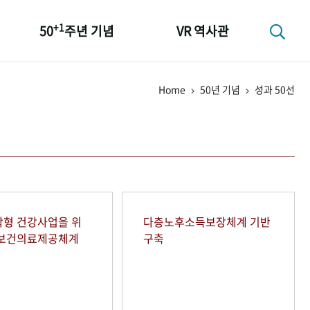
+1
50
주년 기념
VR 역사관
성과 50선
Home
50년 기념
성과 50선
숫자로 보는 50년
+1
50
주년 광장
세계와 함께 한 KIHASA
형 건강사업을 위
다층노후소득보장체계 기반
역보건의료제공체계
구축