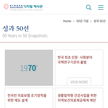
Home
50년 기념
성과 50선
기관 역사
성과 50선
걸어온 길
기관 변천사
역대 기관장
연구원 사람들
50 Years in 50 Snapshots
연구 역사
정책과 연구
키워드로 보는 연구 역사
연구자들
한국 최초 인문·사회분야
간행물 변천사
국책연구기관의 출범
19
70
'
기록물 아카이브
VIEW MORE
사진 아카이브
문서 기록물
행정박물
영상 기록물
전국민 의료보험 조기정착을
생활밀착형 건강사업을 위한
위한 제도 설계
지역보건의료제공체계 제안
+1
50
주년 기념