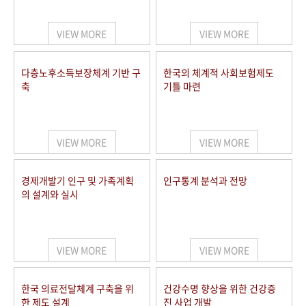
+1
성과 50선
숫자로 보는 50년
50
주년 광장
세계와 함께 한 KIHASA
VIEW MORE
VIEW MORE
VR 역사관
다층노후소득보장체계 기반 구
한국의 체계적 사회보험제도
축
기틀 마련
VIEW MORE
VIEW MORE
경제개발기 인구 및 가족계획
인구통계 분석과 전망
의 설계와 실시
VIEW MORE
VIEW MORE
한국 의료전달체계 구축을 위
건강수명 향상을 위한 건강증
한 제도 설계
진 사업 개발