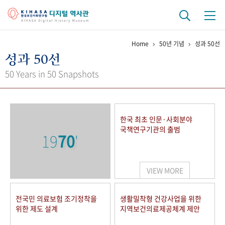
Home
50년 기념
성과 50선
기관 역사
성과 50선
걸어온 길
기관 변천사
역대 기관장
연구원 사람들
50 Years in 50 Snapshots
연구 역사
정책과 연구
키워드로 보는 연구 역사
연구자들
한국 최초 인문·사회분야
간행물 변천사
국책연구기관의 출범
19
70
'
기록물 아카이브
VIEW MORE
사진 아카이브
문서 기록물
행정박물
영상 기록물
전국민 의료보험 조기정착을
생활밀착형 건강사업을 위한
위한 제도 설계
지역보건의료제공체계 제안
+1
50
주년 기념