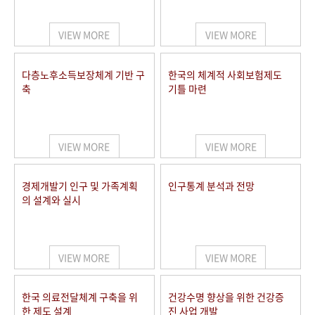
+1
성과 50선
숫자로 보는 50년
50
주년 광장
세계와 함께 한 KIHASA
VIEW MORE
VIEW MORE
VR 역사관
다층노후소득보장체계 기반 구
한국의 체계적 사회보험제도
축
기틀 마련
VIEW MORE
VIEW MORE
경제개발기 인구 및 가족계획
인구통계 분석과 전망
의 설계와 실시
VIEW MORE
VIEW MORE
한국 의료전달체계 구축을 위
건강수명 향상을 위한 건강증
한 제도 설계
진 사업 개발