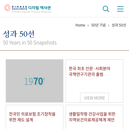
Home
50년 기념
성과 50선
기관 역사
성과 50선
걸어온 길
기관 변천사
역대 기관장
연구원 사람들
50 Years in 50 Snapshots
연구 역사
정책과 연구
키워드로 보는 연구 역사
연구자들
한국 최초 인문·사회분야
간행물 변천사
국책연구기관의 출범
19
70
'
기록물 아카이브
VIEW MORE
사진 아카이브
문서 기록물
행정박물
영상 기록물
전국민 의료보험 조기정착을
생활밀착형 건강사업을 위한
위한 제도 설계
지역보건의료제공체계 제안
+1
50
주년 기념