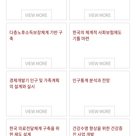
+1
성과 50선
숫자로 보는 50년
50
주년 광장
세계와 함께 한 KIHASA
VIEW MORE
VIEW MORE
VR 역사관
다층노후소득보장체계 기반 구
한국의 체계적 사회보험제도
축
기틀 마련
VIEW MORE
VIEW MORE
경제개발기 인구 및 가족계획
인구통계 분석과 전망
의 설계와 실시
VIEW MORE
VIEW MORE
한국 의료전달체계 구축을 위
건강수명 향상을 위한 건강증
한 제도 설계
진 사업 개발